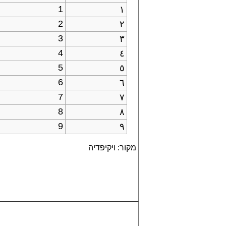
1
١
2
٢
3
٣
4
٤
5
٥
6
٦
7
٧
8
٨
9
٩
מקור: ויקיפדיה