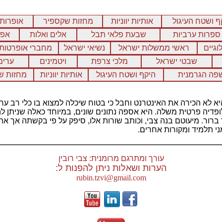
ף ושטח העיגול
אותיות יווניות
מחזות שקספיר
אופרות 
ספרות ערביות
שבעת פלאי תבל
אלים ואלות
אפי
וגיים
ראשי ממשלות ישראל
נשיאי ישראל
מחברי אופרטות
שבטי ישראל
מלכי צרפת
ויטמינים
ערים
פה הגרמנית
היקף ושטח העיגול
אותיות יווניות
מחזות ש
 היא לא הכירה את האינטרנט וחבל כי בטוח שיכלה למצוא בו כלי רב
דיה פרטית משלה. היא אספה נתונים שונים, במיוחד כאלה שניתן להצ
רור. מיעוטם בנה צבי, וכותב שורות אלו, סיפק על פי בקשתה אך את 
ני תלמיד ומקורות אחרים.
עורך ומתרגם מרומנית: צבי רובין
הערות ושאלות ניתן להפנות ל:
rubin.tzvi@gmail.com