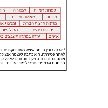
ספרות רומיות
גימטריה
היק
מדינות
משקלות ומידות
מדינות ארצות הברית
זמנים גיאול
יסודות כימיים
מגדל פיזה
אישים
עזרה בפתרון תשבצים בש
* ארנה רובין הייתה אישה מאוד סקרנית.
לאחר פטירתה, היא כתבה לעצמה אנציקלופ
אותם במחברתה. מקור הנתונים לא כל כך ב
ברומנית וגרמנית, ספרי לימוד של בנה, יומ