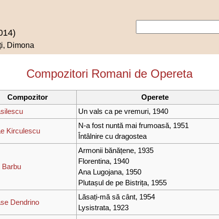
014)
ți, Dimona
Compozitori Romani de Opereta
Compozitor
Operete
asilescu
Un vals ca pe vremuri, 1940
N-a fost nuntă mai frumoasă, 1951
ae Kirculescu
Întâlnire cu dragostea
Armonii bănățene, 1935
Florentina, 1940
t Barbu
Ana Lugojana, 1950
Plutașul de pe Bistrița, 1955
Lăsați-mă să cânt, 1954
se Dendrino
Lysistrata, 1923