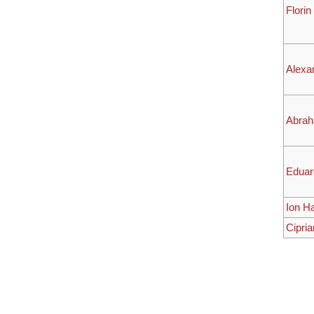
Flori
Alexa
Abrah
Eduar
Ion Ha
Cipri