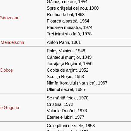
Găinuşa de aur, 1954
Spre orăşelul cel nou, 1960
Rochia de bal, 1963
 Giroveanu
Floarea albastră, 1964
Pasărea măiastră, 1974
Trei inimi şi o fată, 1978
d Mendelsohn
Anton Pann, 1961
Paloş Voinicul, 1948
Cântecul munţilor, 1949
Tarsiţa şi Roşiorul, 1950
l Doboş
Copita de argint, 1952
Scufiţa Roşie, 1953
Nimfa litoralului (Nausica), 1967
Ultimul secret, 1985
Se mărită fetele, 1970
Cristina, 1972
e Grigoriu
Valurile Dunării, 1973
Eternele iubiri, 1977
Culegătorii de stele, 1953