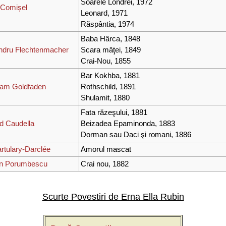
Soarele Londrei, 1972
n Comișel
Leonard, 1971
Răspântia, 1974
Baba Hârca, 1848
ndru Flechtenmacher
Scara mâţei, 1849
Crai-Nou, 1855
Bar Kokhba, 1881
am Goldfaden
Rothschild, 1891
Shulamit, 1880
Fata răzeşului, 1881
d Caudella
Beizadea Epaminonda, 1883
Dorman sau Daci şi romani, 1886
rtulary-Darclée
Amorul mascat
an Porumbescu
Crai nou, 1882
Scurte Povestiri de Erna Ella Rubin