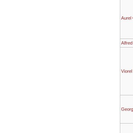
Aurel
Alfre
Viore
Georg