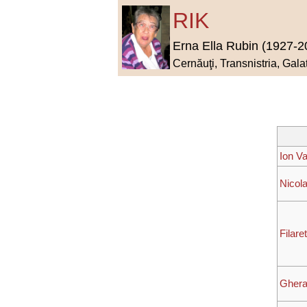
RIK
Erna Ella Rubin (1927-2
Cernăuţi, Transnistria, Gala
Ion V
Nicol
Filare
Ghera